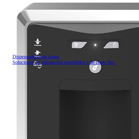
Dispensadores de Agua
Soluciones de hidratación sostenibles y de costo fijo.​