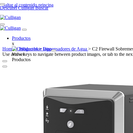
Saltar al contenido principa
Descubrí Culligan
Buscar
Productos​
x
Home
>
Productos
>
Dispensadores de Agua
>
C2 Firewall Sobreme
Use arrow keys to navigate between product images, or tab to the next
Volver
Productos​